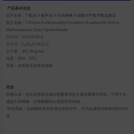
产品基本信息
化学名称：7-氨基-3-氯甲基-3-头孢唑啉-4-羧酸对甲氧苄酯盐酸盐
英文名称：7-Amino-3-chloromethyl-3-cephem-4-carboxylic Acid p-
Methoxybenzyl Ester Hydrochloride
CAS号：113479-65-5
分子式：C₁₆H₁₈Cl₂N₂O₄S
分子量：405.29 g/mol
纯度：95% 97%
外观：淡黄色至淡米色固体
用途
药物合成：该化合物是合成头孢菌素类抗生素的重要中间体，可用于合
成如头孢唑啉、头孢哌酮和头孢吡肟等药物。
-研究用途：在药物研发和生物化学研究中，作为合成和结构研究的中间
体。