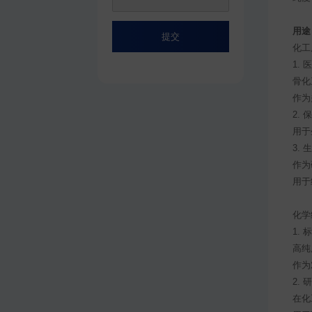
用途
提交
化工
1.
骨化
作为
2.
用于
3.
作为
用于
化学
1.
高纯
作为
2.
在化