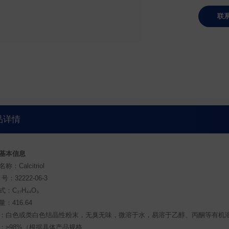
联
品详情
基本信息
称：Calcitriol
 号：32222-06-3
：C₂₇H₄₄O₃
：416.64
：白色或类白色结晶性粉末，无臭无味，微溶于水，易溶于乙醇、丙酮等有机
：≥98%（根据具体产品规格