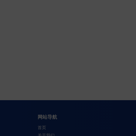
有疑问？
关于甾体化合物及医药中
取得联系
网站导航
首页
关于我们