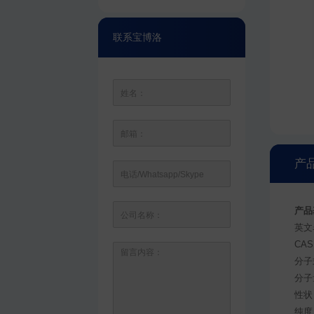
联系宝博洛
产
产品
英文名
CAS
分子式
分子量
性状
纯度