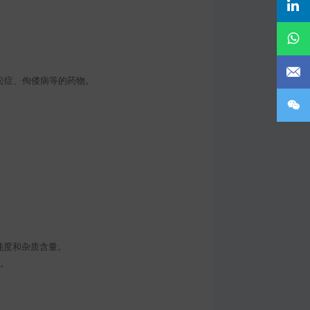
松症、佝偻病等的药物。
纯度和杂质含量。
性。